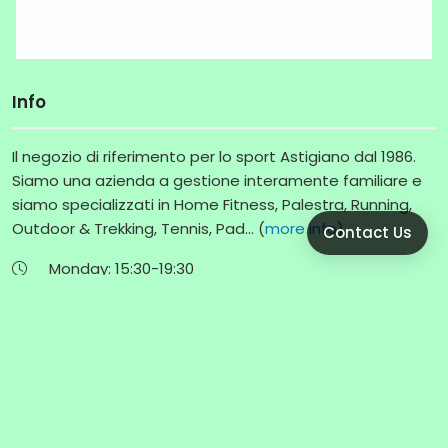
Info
Il negozio di riferimento per lo sport Astigiano dal 1986.
Siamo una azienda a gestione interamente familiare e
siamo specializzati in Home Fitness, Palestra, Running,
Outdoor & Trekking, Tennis, Pad... (
more info
)
Contact Us
Monday:
15:30-
19:30
Tuesday:
09:00-
12:30
|
15:30-
19:30
Wednesday:
09:00-
12:30
|
15:30-
19:30
Thursday:
09:00-
12:30
|
15:30-
19:30
Friday:
09:00-
12:30