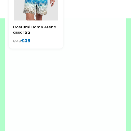
Costumi uomo Arena
assortiti
€39
€49